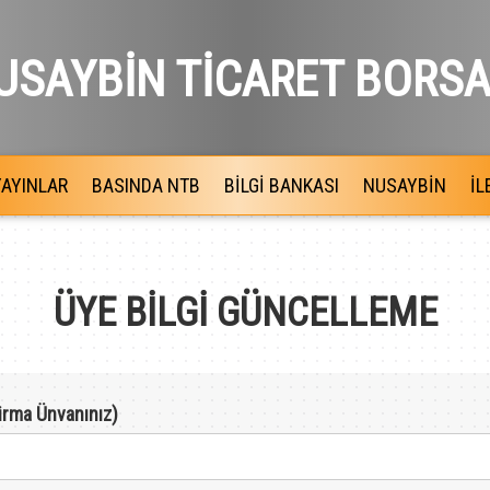
USAYBİN TİCARET BORSA
YAYINLAR
BASINDA NTB
BİLGİ BANKASI
NUSAYBİN
İL
ÜYE BİLGİ GÜNCELLEME
irma Ünvanınız)