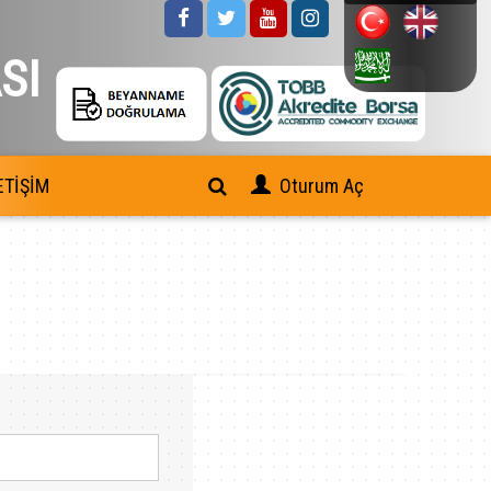
SI
ETİŞİM
Oturum Aç